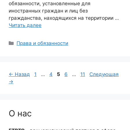
обязанности, установленные для
иностранных граждан и лиц без
гражданства, находящихся на территории …
Читать далее
Рубрики
Права и обязанности
Страница
Страница
Страница
Страница
Страница
←
Назад
1
…
4
5
6
…
11
Следующая
→
О нас