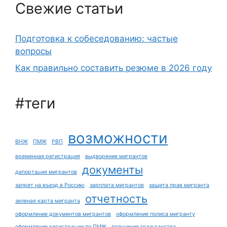
Свежие статьи
Подготовка к собеседованию: частые
вопросы
Как правильно составить резюме в 2026 году
#теги
возможности
ВНЖ
ПМЖ
РВП
временная регистрация
выдворение мигрантов
документы
депортация мигрантов
запрет на въезд в Россию
зарплата мигрантов
защита прав мигранта
отчетность
зеленая карта мигранта
оформление документов мигрантов
оформление полиса мигранту
оформление регистрации по ПМЖ
получение гражданства