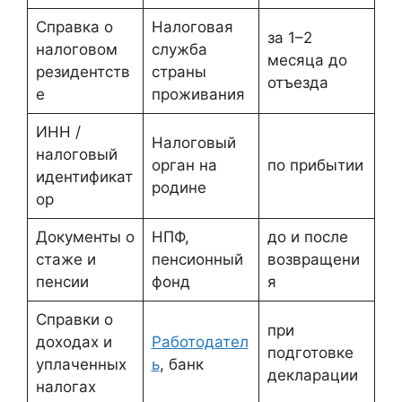
Справка о
Налоговая
за 1–2
налоговом
служба
месяца до
резидентств
страны
отъезда
е
проживания
ИНН /
Налоговый
налоговый
орган на
по прибытии
идентификат
родине
ор
Документы о
НПФ,
до и после
стаже и
пенсионный
возвращени
пенсии
фонд
я
Справки о
при
доходах и
Работодател
подготовке
уплаченных
ь
, банк
декларации
налогах