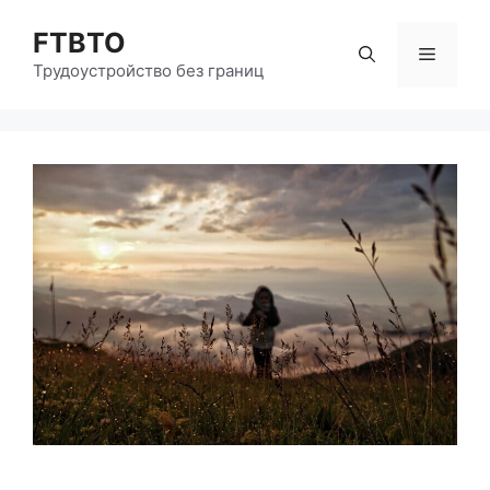
Перейти
FTBTO
к
Меню
содержимому
Трудоустройство без границ