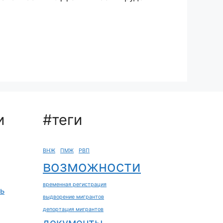
и
#теги
ВНЖ
ПМЖ
РВП
возможности
временная регистрация
ь
выдворение мигрантов
депортация мигрантов
документы