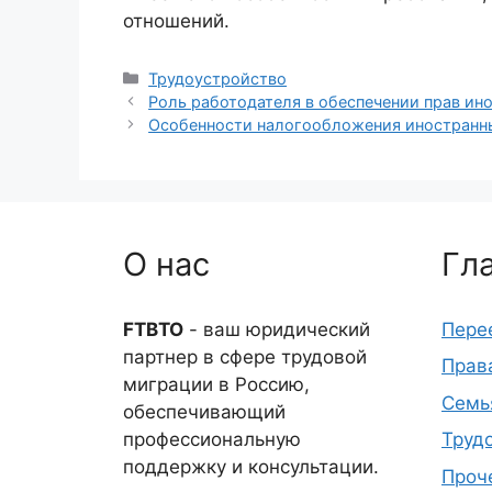
отношений.
Рубрики
Трудоустройство
Роль работодателя в обеспечении прав ин
Особенности налогообложения иностранны
О нас
Гл
FTBTO
- ваш юридический
Пере
партнер в сфере трудовой
Прав
миграции в Россию,
Семь
обеспечивающий
профессиональную
Труд
поддержку и консультации.
Проч