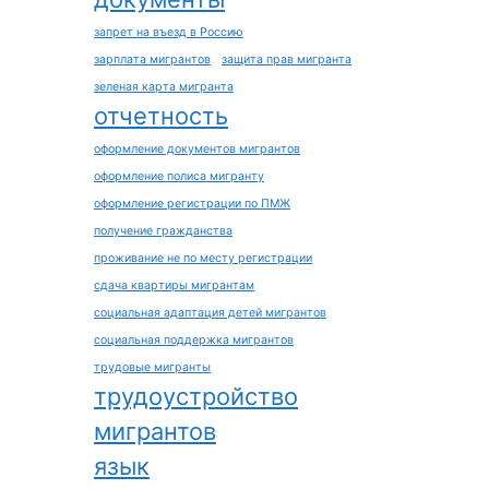
запрет на въезд в Россию
зарплата мигрантов
защита прав мигранта
зеленая карта мигранта
отчетность
оформление документов мигрантов
оформление полиса мигранту
оформление регистрации по ПМЖ
получение гражданства
проживание не по месту регистрации
сдача квартиры мигрантам
социальная адаптация детей мигрантов
социальная поддержка мигрантов
трудовые мигранты
трудоустройство
мигрантов
язык