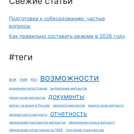
Свежие статьи
Подготовка к собеседованию: частые
вопросы
Как правильно составить резюме в 2026 году
#теги
возможности
ВНЖ
ПМЖ
РВП
временная регистрация
выдворение мигрантов
документы
депортация мигрантов
запрет на въезд в Россию
зарплата мигрантов
защита прав мигранта
отчетность
зеленая карта мигранта
оформление документов мигрантов
оформление полиса мигранту
оформление регистрации по ПМЖ
получение гражданства